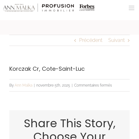
Skip
to
content
Précédent
Suivant
Korczak Cr, Cote-Saint-Luc
sur
By
Ann Malka
|
novembre 5th, 2025
|
Commentaires fermés
Korczak
Cr,
Cote-
Share This Story,
Saint-
Luc
Choose Your