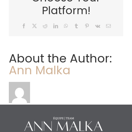
Platform!
Facebook
X
Reddit
LinkedIn
WhatsApp
Tumblr
Pinterest
Vk
Email
About the Author:
Ann Malka