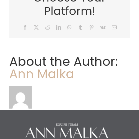
Platform!
Facebook
X
Reddit
LinkedIn
WhatsApp
Tumblr
Pinterest
Vk
Email
About the Author:
Ann Malka